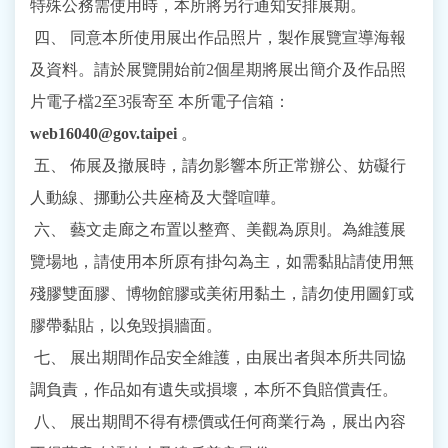
特殊公務需使用時，本所將另行通知安排展期。
四、 同意本所使用展出作品照片，製作展覽宣導海報
及資料。請於展覽開始前2個星期將展出簡介及作品照
片電子檔2至3張寄至 本所電子信箱：
web16040@gov.taipei
。
五、 佈展及撤展時，請勿影響本所正常辦公、妨礙行
人動線、挪動公共座椅及大聲喧嘩。
六、 藝文走廊之布置以整齊、美觀為原則。為維護展
覽場地，請使用本所原有掛勾為主，如需黏貼請使用無
殘膠雙面膠、博物館膠或美術用黏土，請勿使用圖釘或
膠帶黏貼，以免毀損牆面。
七、 展出期間作品安全維護，由展出者與本所共同協
調負責，作品如有遺失或損壞，本所不負賠償責任。
八、 展出期間不得有標價或任何商業行為，展出內容