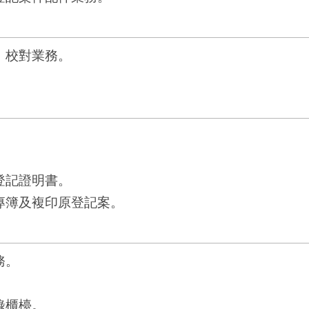
、校對業務。
登記證明書。
專簿及複印原登記案。
務。
錄櫃檯。