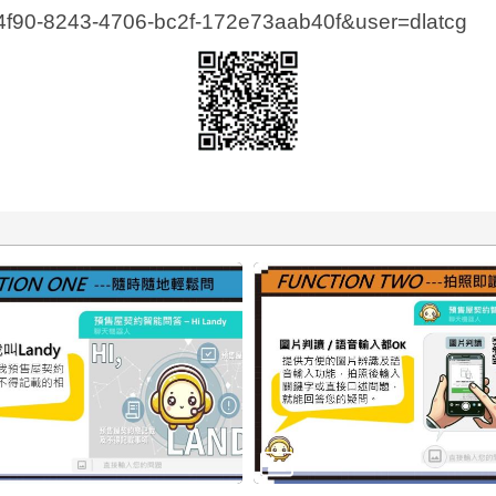
84f90-8243-4706-bc2f-172e73aab40f&user=dlatcg