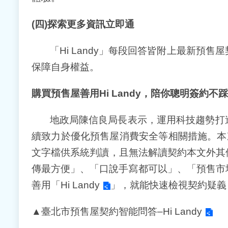
(
四
)
探索更多資訊立即通
「Hi Landy」每段回答皆附上最新預
保障自身權益。
購買預售屋善用
Hi Landy
，陪你聰明簽約不踩
地政局陳信良局長表示，運用科技趨勢打
續致力於優化預售屋消費安全等相關措施。本次
文字檔供系統判讀，且無法解讀契約本文外其
傳最方便」、「口說手寫都可以」、「預售市場
善用「
Hi Landy
」，就能快速檢視契約疑義
▲臺北市預售屋契約智能問答–
Hi Landy