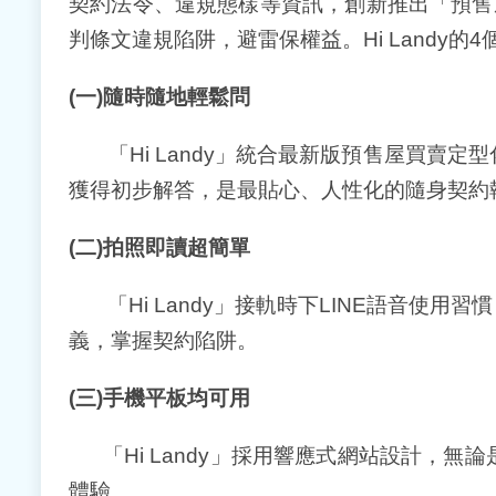
契約法令、違規態樣等資訊，創新推出「預售屋
判條文違規陷阱，避雷保權益。Hi Landy的
(
一
)
隨時隨地輕鬆問
「Hi Landy」統合最新版預售屋買賣
獲得初步解答，是最貼心、人性化的隨身契約
(
二
)
拍照即讀超簡單
「Hi Landy」接軌時下LINE語音使
義，掌握契約陷阱。
(
三
)
手機平板均可用
「Hi Landy」採用響應式網站設計，
體驗。