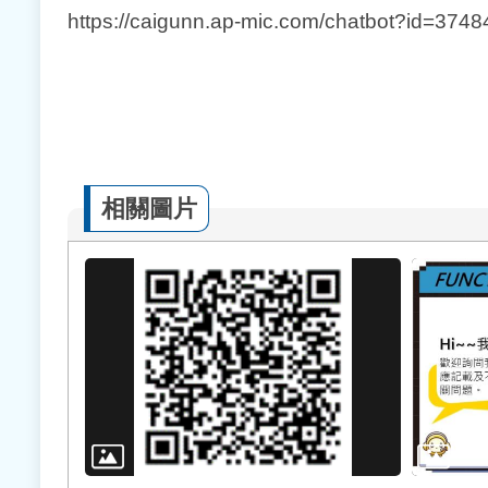
https://caigunn.ap-mic.com/chatbot?id=374
相關圖片