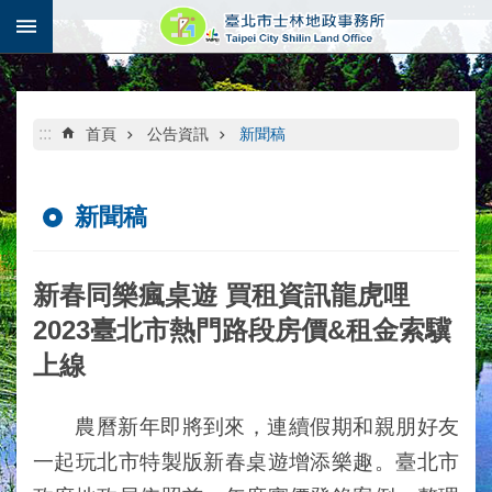
:::
跳到主要內容區塊
:::
首頁
公告資訊
新聞稿
新聞稿
新春同樂瘋桌遊 買租資訊龍虎哩
2023臺北市熱門路段房價&租金索驥
上線
農曆新年即將到來，連續假期和親朋好友
一起玩北市特製版新春桌遊增添樂趣。臺北市