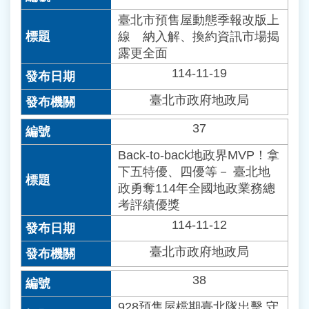
臺北市預售屋動態季報改版上
線 納入解、換約資訊市場揭
露更全面
114-11-19
臺北市政府地政局
37
Back-to-back地政界MVP！拿
下五特優、四優等－ 臺北地
政勇奪114年全國地政業務總
考評績優獎
114-11-12
臺北市政府地政局
38
928預售屋檔期臺北隊出擊 守